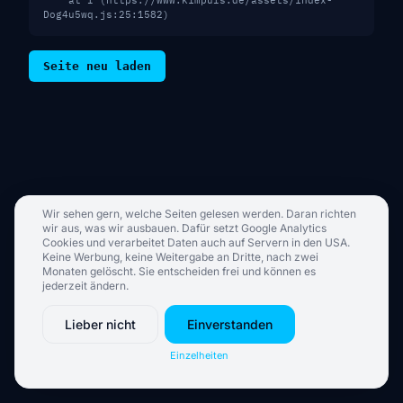
    at I (https://www.kimpuls.de/assets/index-
Dog4u5wq.js:25:1582)
Seite neu laden
Wir sehen gern, welche Seiten gelesen werden. Daran richten
wir aus, was wir ausbauen. Dafür setzt Google Analytics
Cookies und verarbeitet Daten auch auf Servern in den USA.
Keine Werbung, keine Weitergabe an Dritte, nach zwei
Monaten gelöscht. Sie entscheiden frei und können es
jederzeit ändern.
Lieber nicht
Einverstanden
Einzelheiten