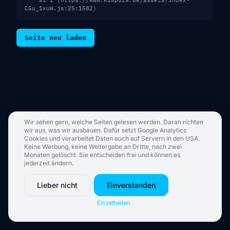
    at I (https://www.kimpuls.de/assets/index-
CGu_1xuW.js:25:1582)
Seite neu laden
Wir sehen gern, welche Seiten gelesen werden. Daran richten
wir aus, was wir ausbauen. Dafür setzt Google Analytics
Cookies und verarbeitet Daten auch auf Servern in den USA.
Keine Werbung, keine Weitergabe an Dritte, nach zwei
Monaten gelöscht. Sie entscheiden frei und können es
jederzeit ändern.
Lieber nicht
Einverstanden
Einzelheiten