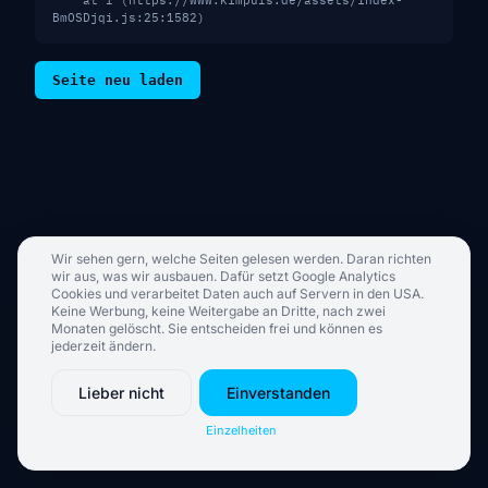
    at I (https://www.kimpuls.de/assets/index-
BmOSDjqi.js:25:1582)
Seite neu laden
Wir sehen gern, welche Seiten gelesen werden. Daran richten
wir aus, was wir ausbauen. Dafür setzt Google Analytics
Cookies und verarbeitet Daten auch auf Servern in den USA.
Keine Werbung, keine Weitergabe an Dritte, nach zwei
Monaten gelöscht. Sie entscheiden frei und können es
jederzeit ändern.
Lieber nicht
Einverstanden
Einzelheiten