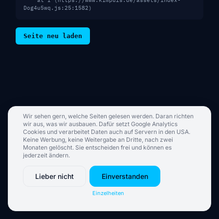
    at I (https://www.kimpuls.de/assets/index-
Dog4u5wq.js:25:1582)
Seite neu laden
Wir sehen gern, welche Seiten gelesen werden. Daran richten
wir aus, was wir ausbauen. Dafür setzt Google Analytics
Cookies und verarbeitet Daten auch auf Servern in den USA.
Keine Werbung, keine Weitergabe an Dritte, nach zwei
Monaten gelöscht. Sie entscheiden frei und können es
jederzeit ändern.
Lieber nicht
Einverstanden
Einzelheiten