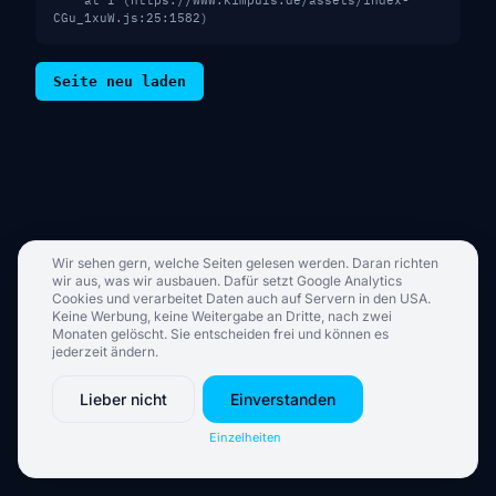
    at I (https://www.kimpuls.de/assets/index-
CGu_1xuW.js:25:1582)
Seite neu laden
Wir sehen gern, welche Seiten gelesen werden. Daran richten
wir aus, was wir ausbauen. Dafür setzt Google Analytics
Cookies und verarbeitet Daten auch auf Servern in den USA.
Keine Werbung, keine Weitergabe an Dritte, nach zwei
Monaten gelöscht. Sie entscheiden frei und können es
jederzeit ändern.
Lieber nicht
Einverstanden
Einzelheiten